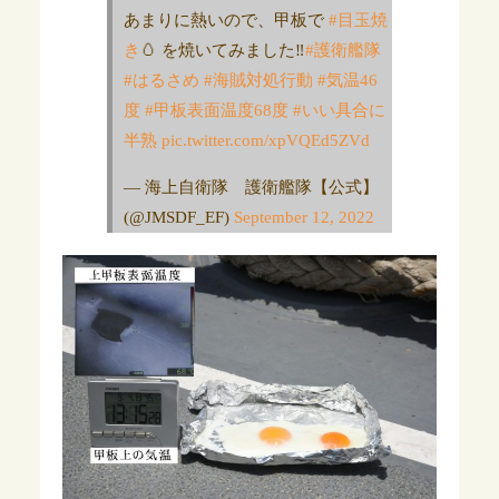
あまりに熱いので、甲板で
#目玉焼
き
🥚 を焼いてみました‼️
#護衛艦隊
#はるさめ
#海賊対処行動
#気温46
度
#甲板表面温度68度
#いい具合に
半熟
pic.twitter.com/xpVQEd5ZVd
— 海上自衛隊 護衛艦隊【公式】
(@JMSDF_EF)
September 12, 2022