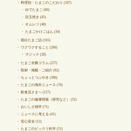
料理別・たまごのこだわり
(187)
ゆでたまご
(60)
目玉焼き
(45)
オムレツ
(48)
たまごかけごはん
(34)
面白たまご話
(165)
ワクワクすること
(266)
マジック
(28)
たまご全般コラム
(257)
取材・掲載・ご紹介
(92)
ちょっとつぶやき
(386)
たまごの海外ニュース
(76)
飲食店さまへ
(127)
たまごの健康情報（研究など）
(52)
おいしさ雑学
(71)
ニュースに考える
(41)
安心安全
(12)
たまごのビックリ科学
(51)