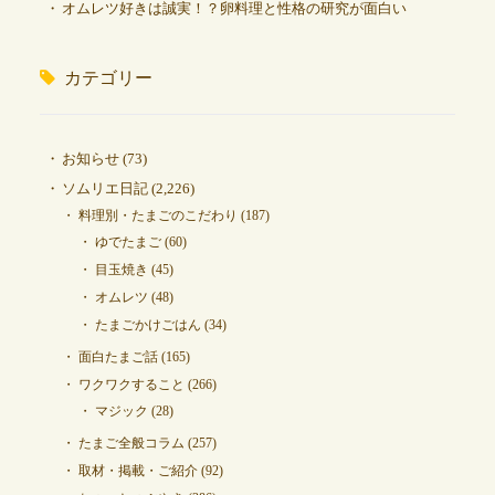
オムレツ好きは誠実！？卵料理と性格の研究が面白い
カテゴリー
お知らせ
(73)
ソムリエ日記
(2,226)
料理別・たまごのこだわり
(187)
ゆでたまご
(60)
目玉焼き
(45)
オムレツ
(48)
たまごかけごはん
(34)
面白たまご話
(165)
ワクワクすること
(266)
マジック
(28)
たまご全般コラム
(257)
取材・掲載・ご紹介
(92)