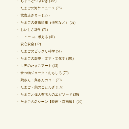
ちょっとつぶやき
(386)
たまごの海外ニュース
(76)
飲食店さまへ
(127)
たまごの健康情報（研究など）
(52)
おいしさ雑学
(71)
ニュースに考える
(41)
安心安全
(12)
たまごのビックリ科学
(51)
たまごの歴史・文学・文化学
(101)
世界のたまごアート
(23)
食べ物ジョーク・おもしろ
(70)
鶏さん・鳥さんのコト
(70)
たまご・鶏のことわざ
(109)
たまごと偉人有名人のエピソード
(30)
たまごの名シーン【映画・漫画編】
(20)