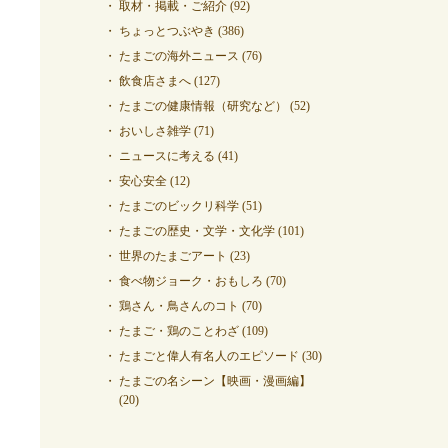
取材・掲載・ご紹介
(92)
ちょっとつぶやき
(386)
たまごの海外ニュース
(76)
飲食店さまへ
(127)
たまごの健康情報（研究など）
(52)
おいしさ雑学
(71)
ニュースに考える
(41)
安心安全
(12)
たまごのビックリ科学
(51)
たまごの歴史・文学・文化学
(101)
世界のたまごアート
(23)
食べ物ジョーク・おもしろ
(70)
鶏さん・鳥さんのコト
(70)
たまご・鶏のことわざ
(109)
たまごと偉人有名人のエピソード
(30)
たまごの名シーン【映画・漫画編】
(20)