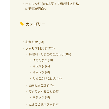
オムレツ好きは誠実！？卵料理と性格
の研究が面白い
カテゴリー
お知らせ
(73)
ソムリエ日記
(2,226)
料理別・たまごのこだわり
(187)
ゆでたまご
(60)
目玉焼き
(45)
オムレツ
(48)
たまごかけごはん
(34)
面白たまご話
(165)
ワクワクすること
(266)
マジック
(28)
たまご全般コラム
(257)