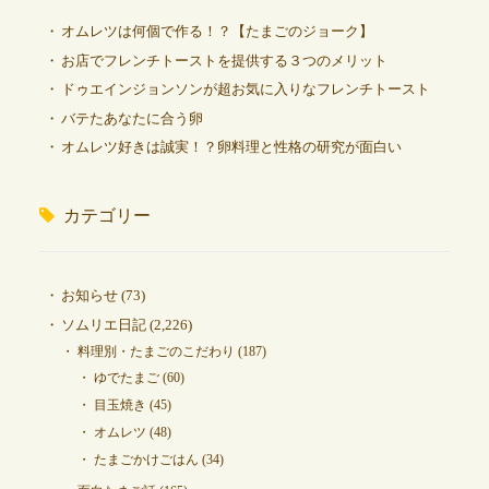
オムレツは何個で作る！？【たまごのジョーク】
お店でフレンチトーストを提供する３つのメリット
ドゥエインジョンソンが超お気に入りなフレンチトースト
バテたあなたに合う卵
オムレツ好きは誠実！？卵料理と性格の研究が面白い
カテゴリー
お知らせ
(73)
ソムリエ日記
(2,226)
料理別・たまごのこだわり
(187)
ゆでたまご
(60)
目玉焼き
(45)
オムレツ
(48)
たまごかけごはん
(34)