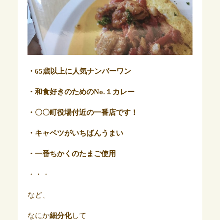
・65歳以上に人気ナンバーワン
・和食好きのためのNo.１カレー
・〇〇町役場付近の一番店です！
・キャベツがいちばんうまい
・一番ちかくのたまご使用
・・・
など、
なにか
細分化
して