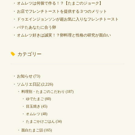
オムレツは何個で作る！？【たまごのジョーク】
お店でフレンチトーストを提供する３つのメリット
ドゥエインジョンソンが超お気に入りなフレンチトースト
バテたあなたに合う卵
オムレツ好きは誠実！？卵料理と性格の研究が面白い
カテゴリー
お知らせ
(73)
ソムリエ日記
(2,226)
料理別・たまごのこだわり
(187)
ゆでたまご
(60)
目玉焼き
(45)
オムレツ
(48)
たまごかけごはん
(34)
面白たまご話
(165)