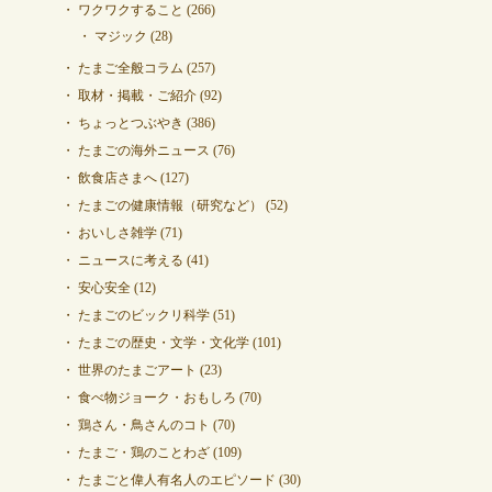
ワクワクすること
(266)
マジック
(28)
たまご全般コラム
(257)
取材・掲載・ご紹介
(92)
ちょっとつぶやき
(386)
たまごの海外ニュース
(76)
飲食店さまへ
(127)
たまごの健康情報（研究など）
(52)
おいしさ雑学
(71)
ニュースに考える
(41)
安心安全
(12)
たまごのビックリ科学
(51)
たまごの歴史・文学・文化学
(101)
世界のたまごアート
(23)
食べ物ジョーク・おもしろ
(70)
鶏さん・鳥さんのコト
(70)
たまご・鶏のことわざ
(109)
たまごと偉人有名人のエピソード
(30)