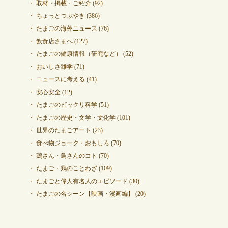
取材・掲載・ご紹介
(92)
ちょっとつぶやき
(386)
たまごの海外ニュース
(76)
飲食店さまへ
(127)
たまごの健康情報（研究など）
(52)
おいしさ雑学
(71)
ニュースに考える
(41)
安心安全
(12)
たまごのビックリ科学
(51)
たまごの歴史・文学・文化学
(101)
世界のたまごアート
(23)
食べ物ジョーク・おもしろ
(70)
鶏さん・鳥さんのコト
(70)
たまご・鶏のことわざ
(109)
たまごと偉人有名人のエピソード
(30)
たまごの名シーン【映画・漫画編】
(20)