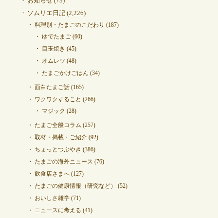
お知らせ
(73)
ソムリエ日記
(2,226)
料理別・たまごのこだわり
(187)
ゆでたまご
(60)
目玉焼き
(45)
オムレツ
(48)
たまごかけごはん
(34)
面白たまご話
(165)
ワクワクすること
(266)
マジック
(28)
たまご全般コラム
(257)
取材・掲載・ご紹介
(92)
ちょっとつぶやき
(386)
たまごの海外ニュース
(76)
飲食店さまへ
(127)
たまごの健康情報（研究など）
(52)
おいしさ雑学
(71)
ニュースに考える
(41)