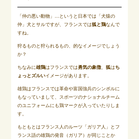
「仲の悪い動物」…というと日本では「犬猿の
仲」犬とサルですが、フランスでは
狐と鶏
なんで
すね。
狩るものと狩られるもの、的なイメージでしょう
か？
ちなみに
雄鶏
はフランスでは
勇気の象徴
、
狐
は
ち
ょっとズルい
イメージがあります。
雄鶏はフランスでは革命や富国強兵のシンボルに
もなっていまして、スポーツのナショナルチーム
のユニフォームにも鶏マークが入っていたりしま
す。
もともとはフランス人のルーツ「ガリア人」とフ
ランス語の雄鶏の発音（ガリア）が同じことか