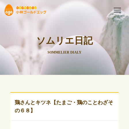
ソムリエ日記
SOMMELIER DIALY
鶏さんとキツネ【たまご・鶏のことわざそ
の６８】