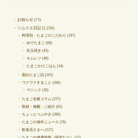
お知らせ
(73)
ソムリエ日記
(2,226)
料理別・たまごのこだわり
(187)
ゆでたまご
(60)
目玉焼き
(45)
オムレツ
(48)
たまごかけごはん
(34)
面白たまご話
(165)
ワクワクすること
(266)
マジック
(28)
たまご全般コラム
(257)
取材・掲載・ご紹介
(92)
ちょっとつぶやき
(386)
たまごの海外ニュース
(76)
飲食店さまへ
(127)
たまごの健康情報（研究など）
(52)