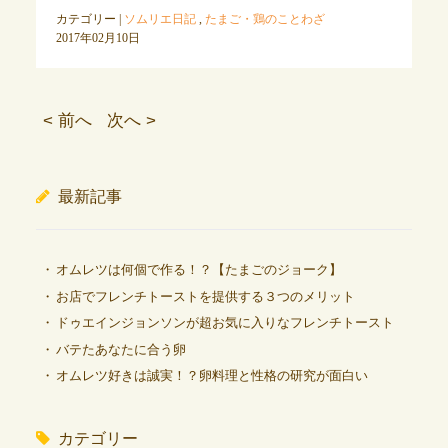
カテゴリー |
ソムリエ日記
,
たまご・鶏のことわざ
2017年02月10日
< 前へ
次へ >
最新記事
オムレツは何個で作る！？【たまごのジョーク】
お店でフレンチトーストを提供する３つのメリット
ドゥエインジョンソンが超お気に入りなフレンチトースト
バテたあなたに合う卵
オムレツ好きは誠実！？卵料理と性格の研究が面白い
カテゴリー