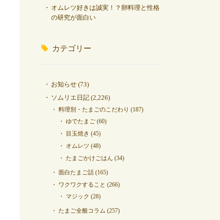
オムレツ好きは誠実！？卵料理と性格
の研究が面白い
カテゴリー
お知らせ
(73)
ソムリエ日記
(2,226)
料理別・たまごのこだわり
(187)
ゆでたまご
(60)
目玉焼き
(45)
オムレツ
(48)
たまごかけごはん
(34)
面白たまご話
(165)
ワクワクすること
(266)
マジック
(28)
たまご全般コラム
(257)