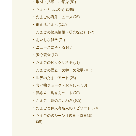
取材・掲載・ご紹介
(92)
ちょっとつぶやき
(386)
たまごの海外ニュース
(76)
飲食店さまへ
(127)
たまごの健康情報（研究など）
(52)
おいしさ雑学
(71)
ニュースに考える
(41)
安心安全
(12)
たまごのビックリ科学
(51)
たまごの歴史・文学・文化学
(101)
世界のたまごアート
(23)
食べ物ジョーク・おもしろ
(70)
鶏さん・鳥さんのコト
(70)
たまご・鶏のことわざ
(109)
たまごと偉人有名人のエピソード
(30)
たまごの名シーン【映画・漫画編】
(20)