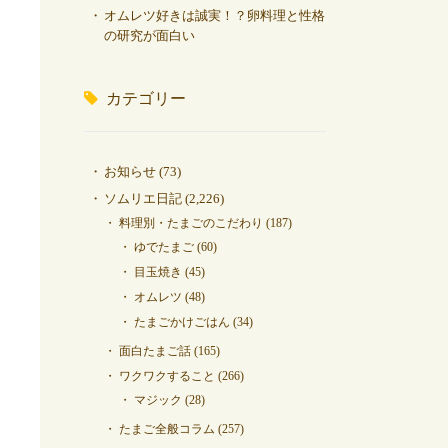
オムレツ好きは誠実！？卵料理と性格
の研究が面白い
カテゴリー
お知らせ
(73)
ソムリエ日記
(2,226)
料理別・たまごのこだわり
(187)
ゆでたまご
(60)
目玉焼き
(45)
オムレツ
(48)
たまごかけごはん
(34)
面白たまご話
(165)
ワクワクすること
(266)
マジック
(28)
たまご全般コラム
(257)