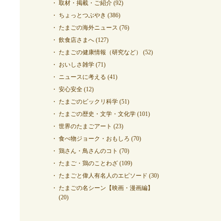
取材・掲載・ご紹介
(92)
ちょっとつぶやき
(386)
たまごの海外ニュース
(76)
飲食店さまへ
(127)
たまごの健康情報（研究など）
(52)
おいしさ雑学
(71)
ニュースに考える
(41)
安心安全
(12)
たまごのビックリ科学
(51)
たまごの歴史・文学・文化学
(101)
世界のたまごアート
(23)
食べ物ジョーク・おもしろ
(70)
鶏さん・鳥さんのコト
(70)
たまご・鶏のことわざ
(109)
たまごと偉人有名人のエピソード
(30)
たまごの名シーン【映画・漫画編】
(20)