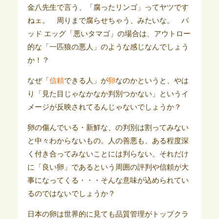
金八先生で言う、「腐ったリンゴ」ってヤツです
ねェ。 周りまで腐らせちゃう、みたいな。 バ
ッド エッグ「悪いタマゴ」の場合は、アウトロー
的な「一匹狼の悪人」のような感じなんでしょう
か！？
なぜ「
信頼
できる人」が
卵
なのかというと、やは
り「見た目じゃなかなか判別つかない」というイ
メージが反映されてるんじゃないでしょうか？
卵の傷んでいる・新鮮な、の判別は割ってみない
と中々わからないもの。人の善悪も、ある程度深
く付き合ってみないことには判らない。それだけ
に「良い卵」であるという周囲の評判や信頼が大
事になってくる・・・そんな意味が込められてい
るのではないでしょうか？
日本の卵は世界的に見ても品質管理がトップクラ