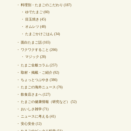
料理別・たまごのこだわり
(187)
ゆでたまご
(60)
目玉焼き
(45)
オムレツ
(48)
たまごかけごはん
(34)
面白たまご話
(165)
ワクワクすること
(266)
マジック
(28)
たまご全般コラム
(257)
取材・掲載・ご紹介
(92)
ちょっとつぶやき
(386)
たまごの海外ニュース
(76)
飲食店さまへ
(127)
たまごの健康情報（研究など）
(52)
おいしさ雑学
(71)
ニュースに考える
(41)
安心安全
(12)
たまごのビックリ科学
(51)