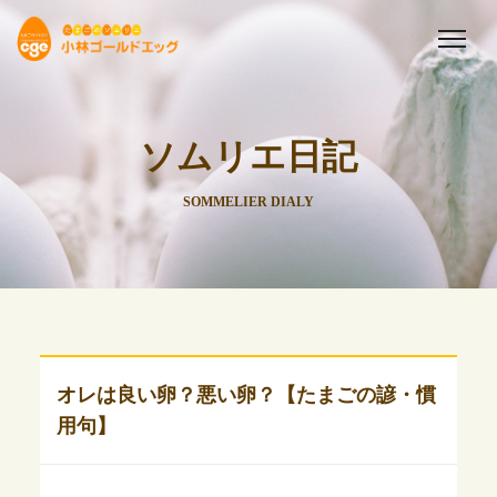
ソムリエ日記
SOMMELIER DIALY
オレは良い卵？悪い卵？【たまごの諺・慣
用句】