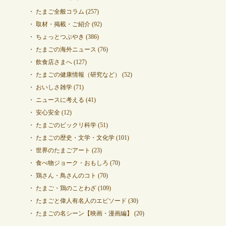
たまご全般コラム
(257)
取材・掲載・ご紹介
(92)
ちょっとつぶやき
(386)
たまごの海外ニュース
(76)
飲食店さまへ
(127)
たまごの健康情報（研究など）
(52)
おいしさ雑学
(71)
ニュースに考える
(41)
安心安全
(12)
たまごのビックリ科学
(51)
たまごの歴史・文学・文化学
(101)
世界のたまごアート
(23)
食べ物ジョーク・おもしろ
(70)
鶏さん・鳥さんのコト
(70)
たまご・鶏のことわざ
(109)
たまごと偉人有名人のエピソード
(30)
たまごの名シーン【映画・漫画編】
(20)