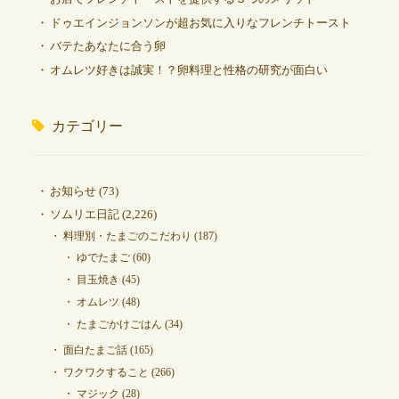
ドゥエインジョンソンが超お気に入りなフレンチトースト
バテたあなたに合う卵
オムレツ好きは誠実！？卵料理と性格の研究が面白い
カテゴリー
お知らせ
(73)
ソムリエ日記
(2,226)
料理別・たまごのこだわり
(187)
ゆでたまご
(60)
目玉焼き
(45)
オムレツ
(48)
たまごかけごはん
(34)
面白たまご話
(165)
ワクワクすること
(266)
マジック
(28)