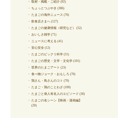
取材・掲載・ご紹介
(92)
ちょっとつぶやき
(386)
たまごの海外ニュース
(76)
飲食店さまへ
(127)
たまごの健康情報（研究など）
(52)
おいしさ雑学
(71)
ニュースに考える
(41)
安心安全
(12)
たまごのビックリ科学
(51)
たまごの歴史・文学・文化学
(101)
世界のたまごアート
(23)
食べ物ジョーク・おもしろ
(70)
鶏さん・鳥さんのコト
(70)
たまご・鶏のことわざ
(109)
たまごと偉人有名人のエピソード
(30)
たまごの名シーン【映画・漫画編】
(20)