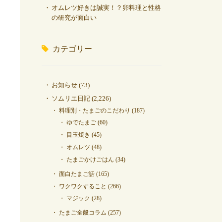
オムレツ好きは誠実！？卵料理と性格
の研究が面白い
カテゴリー
お知らせ
(73)
ソムリエ日記
(2,226)
料理別・たまごのこだわり
(187)
ゆでたまご
(60)
目玉焼き
(45)
オムレツ
(48)
たまごかけごはん
(34)
面白たまご話
(165)
ワクワクすること
(266)
マジック
(28)
たまご全般コラム
(257)