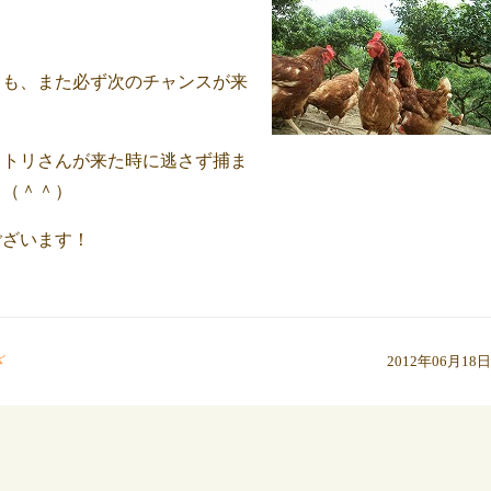
ても、また必ず次のチャンスが来
ワトリさんが来た時に逃さず捕ま
。（＾＾）
ございます！
ざ
2012年06月18日