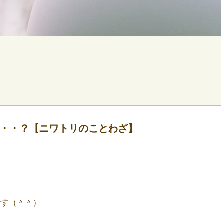
・・？【ニワトリのことわざ】
です（＾＾）