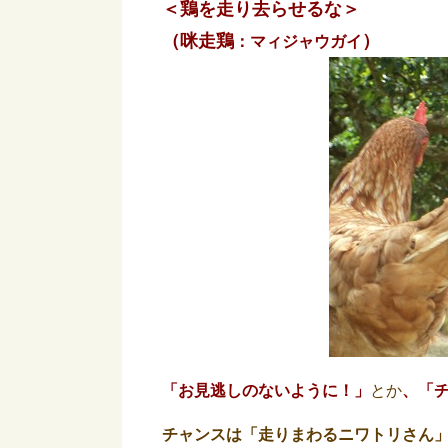
＜鶏を走り去らせるな＞
（
咪
走鶏
）
：マィジャウガイ
「お見逃しのないように！」
とか
、「
チャンスは「走りまわるニワトリさん