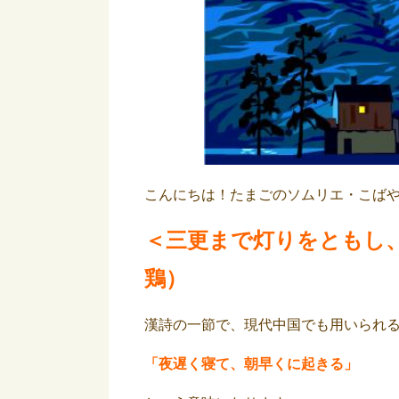
こんにちは！たまごのソムリエ・こば
＜三更まで灯りをともし
鶏）
漢詩の一節で、現代中国でも用いられ
「
夜遅く寝て、
朝早くに起きる」