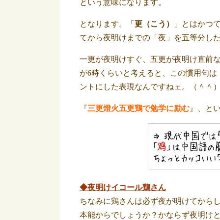
という意味になります。
となります。
「
更（こう）
」とはかつ
てから夜明けまでの「夜」を五等分し
一更が夜明けすぐ、五更が夜明け直前
が6時くらいと考えると、この慣用句は
ントにした表現なんですねェ。（＾＾
『
三更燈火五更鶏で勉学に励む
』、と
◆夜明けイコール鶏さん
ちなみに鶏さんは必ず夜が明けてから
本能からでしょうか？かならず夜明け