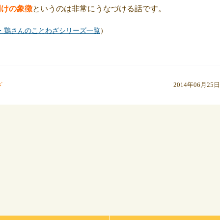
明けの象徴
というのは非常にうなづける話です。
・鶏さんのことわざシリーズ一覧
）
ざ
2014年06月25日