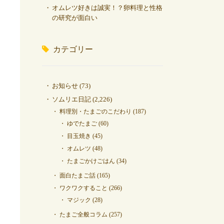
オムレツ好きは誠実！？卵料理と性格
の研究が面白い
カテゴリー
お知らせ
(73)
ソムリエ日記
(2,226)
料理別・たまごのこだわり
(187)
ゆでたまご
(60)
目玉焼き
(45)
オムレツ
(48)
たまごかけごはん
(34)
面白たまご話
(165)
ワクワクすること
(266)
マジック
(28)
たまご全般コラム
(257)