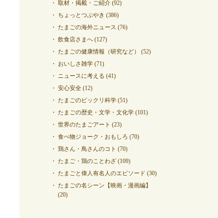
取材・掲載・ご紹介
(92)
ちょっとつぶやき
(386)
たまごの海外ニュース
(76)
飲食店さまへ
(127)
たまごの健康情報（研究など）
(52)
おいしさ雑学
(71)
ニュースに考える
(41)
安心安全
(12)
たまごのビックリ科学
(51)
たまごの歴史・文学・文化学
(101)
世界のたまごアート
(23)
食べ物ジョーク・おもしろ
(70)
鶏さん・鳥さんのコト
(70)
たまご・鶏のことわざ
(109)
たまごと偉人有名人のエピソード
(30)
たまごの名シーン【映画・漫画編】
(20)