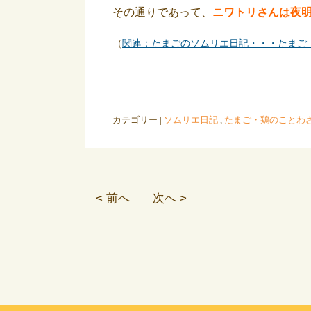
その通りであって、
ニワトリさんは夜
（
関連：たまごのソムリエ日記・・・たまご
カテゴリー |
ソムリエ日記
,
たまご・鶏のことわ
< 前へ
次へ >