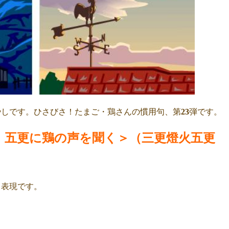
やしです。ひさびさ！たまご・鶏さんの慣用句、第
23
弾です。
、五更に鶏の声を聞く＞（
三更燈火五更
る表現です。