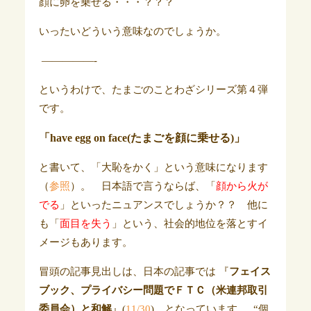
顔に卵を乗せる・・・？？？
いったいどういう意味なのでしょうか。
—————-
というわけで、たまごのことわざシリーズ第４弾
です。
「have egg on face(たまごを顔に乗せる)」
と書いて、「大恥をかく」という意味になります
（
参照
）。 日本語で言うならば、「
顔から火が
でる
」といったニュアンスでしょうか？？ 他に
も「
面目を失う
」という、社会的地位を落とすイ
メージもあります。
冒頭の記事見出しは、日本の記事では 『
フェイス
ブック、プライバシー問題でＦＴＣ（米連邦取引
委員会）と和解
』(
11/30
)、となっています。 “個