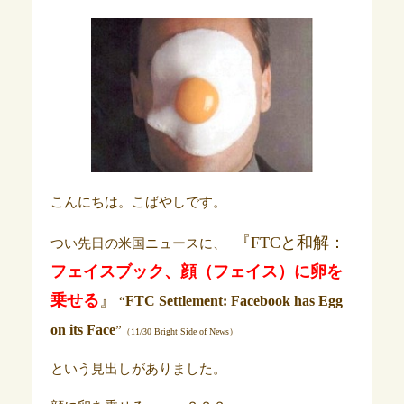
こんにちは。こばやしです。
『
FTCと和解：
つい先日の米国ニュースに、
フェイスブック、顔（フェイス）に卵を
乗せる
』
FTC Settlement: Facebook has Egg
“
on its Face
”
（
11/30 Bright Side of News
）
という見出しがありました。