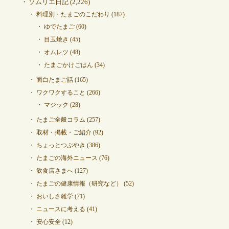
ソムリエ日記
(2,226)
料理別・たまごのこだわり
(187)
ゆでたまご
(60)
目玉焼き
(45)
オムレツ
(48)
たまごかけごはん
(34)
面白たまご話
(165)
ワクワクすること
(266)
マジック
(28)
たまご全般コラム
(257)
取材・掲載・ご紹介
(92)
ちょっとつぶやき
(386)
たまごの海外ニュース
(76)
飲食店さまへ
(127)
たまごの健康情報（研究など）
(52)
おいしさ雑学
(71)
ニュースに考える
(41)
安心安全
(12)