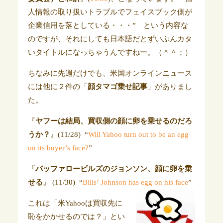
人情報の取り扱いトラブルでフェイスブック側が
企業信用を落としている・・・” という内容な
のですが、それにしても日本語だとずいぶんカタ
いタイトルになっちゃうんですねー。（＾＾；）
ちなみに先週だけでも、米国オンラインニュース
には他に２件の「
顔タマゴ乗せ記事
」がありまし
た。
『
ヤフーは結局、買収側の顔に卵を乗せるのだろ
うか？
』(11/28) “
Will Yahoo turn out to be an egg
on its buyer’s face?
”
『
バッファロービルズのジョンソン、顔に卵を乗
せる
』 (11/30) “
Bills’ Johnson has egg on his face
”
これは「米Yahooは買収先に
恥をかかせるのでは？」とい