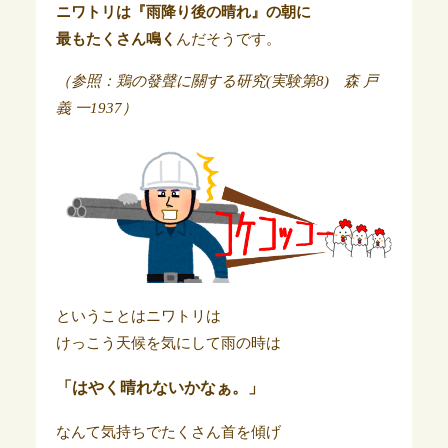
ニワトリは『雨降り後の晴れ』の朝に
最もたくさん鳴く
んだそうです。
（参照：鶏の發聲に關する研究(実験第8) 森 戸
義 一1937）
ということはニワトリは
けっこう天候を気にして雨の時は
「はやく晴れないかなぁ。」
なんて気持ちでたくさん首を傾げ