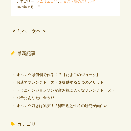
カテゴリー |
ソムリエ日記
,
たまご・鶏のことわざ
2025年06月10日
< 前へ
次へ >
最新記事
オムレツは何個で作る！？【たまごのジョーク】
お店でフレンチトーストを提供する３つのメリット
ドゥエインジョンソンが超お気に入りなフレンチトースト
バテたあなたに合う卵
オムレツ好きは誠実！？卵料理と性格の研究が面白い
カテゴリー