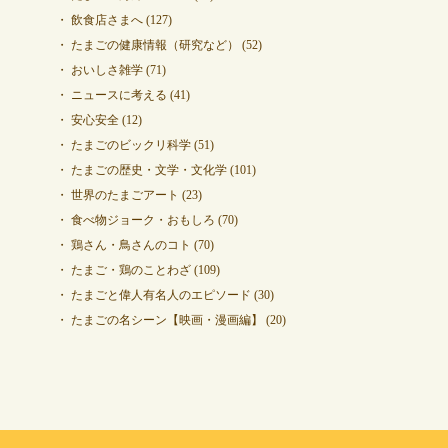
飲食店さまへ
(127)
たまごの健康情報（研究など）
(52)
おいしさ雑学
(71)
ニュースに考える
(41)
安心安全
(12)
たまごのビックリ科学
(51)
たまごの歴史・文学・文化学
(101)
世界のたまごアート
(23)
食べ物ジョーク・おもしろ
(70)
鶏さん・鳥さんのコト
(70)
たまご・鶏のことわざ
(109)
たまごと偉人有名人のエピソード
(30)
たまごの名シーン【映画・漫画編】
(20)