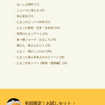
おいしさ雑学
(71)
ニュースに考える
(41)
安心安全
(12)
たまごのビックリ科学
(51)
たまごの歴史・文学・文化学
(101)
世界のたまごアート
(23)
食べ物ジョーク・おもしろ
(70)
鶏さん・鳥さんのコト
(70)
たまご・鶏のことわざ
(109)
たまごと偉人有名人のエピソード
(30)
たまごの名シーン【映画・漫画編】
(20)
初回限定！お試しセット