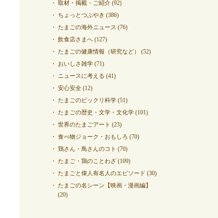
取材・掲載・ご紹介
(92)
ちょっとつぶやき
(386)
たまごの海外ニュース
(76)
飲食店さまへ
(127)
たまごの健康情報（研究など）
(52)
おいしさ雑学
(71)
ニュースに考える
(41)
安心安全
(12)
たまごのビックリ科学
(51)
たまごの歴史・文学・文化学
(101)
世界のたまごアート
(23)
食べ物ジョーク・おもしろ
(70)
鶏さん・鳥さんのコト
(70)
たまご・鶏のことわざ
(109)
たまごと偉人有名人のエピソード
(30)
たまごの名シーン【映画・漫画編】
(20)