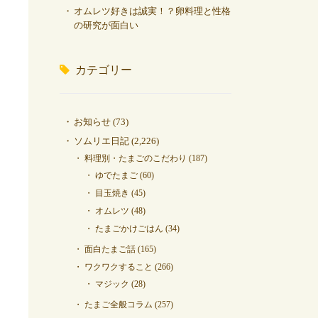
オムレツ好きは誠実！？卵料理と性格
の研究が面白い
カテゴリー
お知らせ
(73)
ソムリエ日記
(2,226)
料理別・たまごのこだわり
(187)
ゆでたまご
(60)
目玉焼き
(45)
オムレツ
(48)
たまごかけごはん
(34)
面白たまご話
(165)
ワクワクすること
(266)
マジック
(28)
たまご全般コラム
(257)