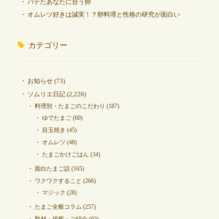
バテたあなたに合う卵
オムレツ好きは誠実！？卵料理と性格の研究が面白い
カテゴリー
お知らせ
(73)
ソムリエ日記
(2,226)
料理別・たまごのこだわり
(187)
ゆでたまご
(60)
目玉焼き
(45)
オムレツ
(48)
たまごかけごはん
(34)
面白たまご話
(165)
ワクワクすること
(266)
マジック
(28)
たまご全般コラム
(257)
取材・掲載・ご紹介
(92)