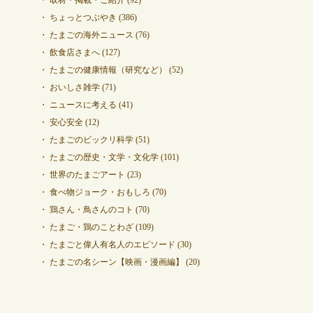
ちょっとつぶやき
(386)
たまごの海外ニュース
(76)
飲食店さまへ
(127)
たまごの健康情報（研究など）
(52)
おいしさ雑学
(71)
ニュースに考える
(41)
安心安全
(12)
たまごのビックリ科学
(51)
たまごの歴史・文学・文化学
(101)
世界のたまごアート
(23)
食べ物ジョーク・おもしろ
(70)
鶏さん・鳥さんのコト
(70)
たまご・鶏のことわざ
(109)
たまごと偉人有名人のエピソード
(30)
たまごの名シーン【映画・漫画編】
(20)