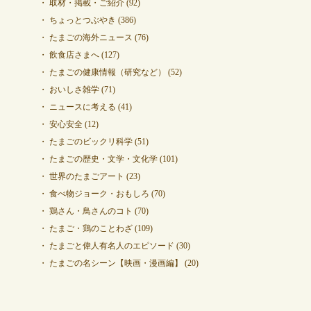
取材・掲載・ご紹介
(92)
ちょっとつぶやき
(386)
たまごの海外ニュース
(76)
飲食店さまへ
(127)
たまごの健康情報（研究など）
(52)
おいしさ雑学
(71)
ニュースに考える
(41)
安心安全
(12)
たまごのビックリ科学
(51)
たまごの歴史・文学・文化学
(101)
世界のたまごアート
(23)
食べ物ジョーク・おもしろ
(70)
鶏さん・鳥さんのコト
(70)
たまご・鶏のことわざ
(109)
たまごと偉人有名人のエピソード
(30)
たまごの名シーン【映画・漫画編】
(20)