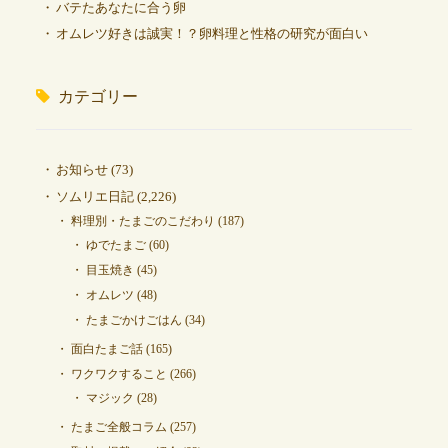
バテたあなたに合う卵
オムレツ好きは誠実！？卵料理と性格の研究が面白い
カテゴリー
お知らせ
(73)
ソムリエ日記
(2,226)
料理別・たまごのこだわり
(187)
ゆでたまご
(60)
目玉焼き
(45)
オムレツ
(48)
たまごかけごはん
(34)
面白たまご話
(165)
ワクワクすること
(266)
マジック
(28)
たまご全般コラム
(257)