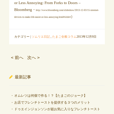
or Less Annoying: From Forks to Doors –
Bloomberg・
http://www.bloomberg.com/slideshow/2013-12-03/15-internet-
）
devices-to-make-life-easier-or-less-annoying.html#slide4
カテゴリー |
ソムリエ日記
,
たまご全般コラム
2013年12月9日
< 前へ
次へ >
最新記事
オムレツは何個で作る！？【たまごのジョーク】
お店でフレンチトーストを提供する３つのメリット
ドゥエインジョンソンが超お気に入りなフレンチトースト