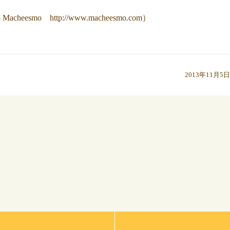
Macheesmo http://www.macheesmo.com
）
2013年11月5日