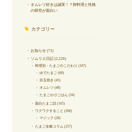
オムレツ好きは誠実！？卵料理と性格
の研究が面白い
カテゴリー
お知らせ
(73)
ソムリエ日記
(2,226)
料理別・たまごのこだわり
(187)
ゆでたまご
(60)
目玉焼き
(45)
オムレツ
(48)
たまごかけごはん
(34)
面白たまご話
(165)
ワクワクすること
(266)
マジック
(28)
たまご全般コラム
(257)