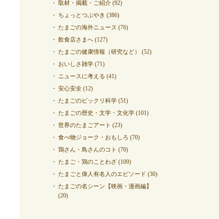
取材・掲載・ご紹介
(92)
ちょっとつぶやき
(386)
たまごの海外ニュース
(76)
飲食店さまへ
(127)
たまごの健康情報（研究など）
(52)
おいしさ雑学
(71)
ニュースに考える
(41)
安心安全
(12)
たまごのビックリ科学
(51)
たまごの歴史・文学・文化学
(101)
世界のたまごアート
(23)
食べ物ジョーク・おもしろ
(70)
鶏さん・鳥さんのコト
(70)
たまご・鶏のことわざ
(109)
たまごと偉人有名人のエピソード
(30)
たまごの名シーン【映画・漫画編】
(20)