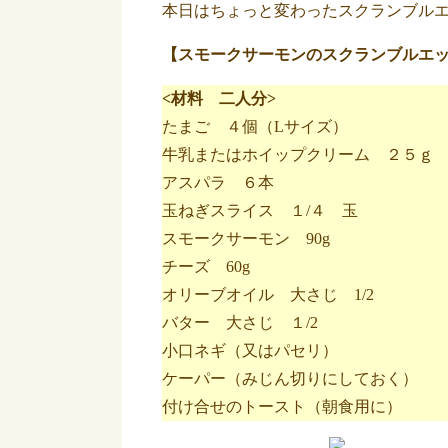
本日はちょっと変わったスクランブル
【スモークサーモンのスクランブルエ
<材料 二人分>
たまご ４個（Lサイズ）
牛乳またはホイップクリーム ２５ｇ
アスパラ ６本
玉ねぎスライス １/４ 玉
スモークサーモン 90g
チーズ 60g
オリーブオイル 大さじ 1/2
バター 大さじ １/2
小口ネギ（又はパセリ）
ケーパー（みじん切りにしておく）
付け合せのトースト（朝食用に）