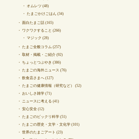
オムレツ
(48)
たまごかけごはん
(34)
面白たまご話
(165)
ワクワクすること
(266)
マジック
(28)
たまご全般コラム
(257)
取材・掲載・ご紹介
(92)
ちょっとつぶやき
(386)
たまごの海外ニュース
(76)
飲食店さまへ
(127)
たまごの健康情報（研究など）
(52)
おいしさ雑学
(71)
ニュースに考える
(41)
安心安全
(12)
たまごのビックリ科学
(51)
たまごの歴史・文学・文化学
(101)
世界のたまごアート
(23)