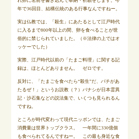
れ卵に名前を書き込んで奉納・祈願をします。今
年で36回目、結構伝統のある行事なんですねー。
実は仏教では、
「殺生」にあたるとして江戸時代
に入るまで800年以上の間、卵を食べることが世
俗的に禁じられていました。（※法律の上ではオ
ッケーでした）
実際、江戸時代以前の「たまご料理」に関する記
録は、ほとんどありません。 ゼロです。
反対に、「たまごを食べたら“殺生”だ、バチがあ
たるぜ！」というお説教（？）バナシが日本霊異
記・沙石集などの説法集で、いくつも見られるん
ですね。
ところが時代変わって現代ニッポン
では、たまご
消費量は世界トップクラス。 一年間に330億個
も食べられてるんですねー。 この最も身近な食