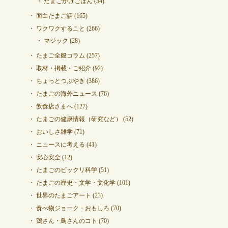
たまごかけごはん
(34)
面白たまご話
(165)
ワクワクすること
(266)
マジック
(28)
たまご全般コラム
(257)
取材・掲載・ご紹介
(92)
ちょっとつぶやき
(386)
たまごの海外ニュース
(76)
飲食店さまへ
(127)
たまごの健康情報（研究など）
(52)
おいしさ雑学
(71)
ニュースに考える
(41)
安心安全
(12)
たまごのビックリ科学
(51)
たまごの歴史・文学・文化学
(101)
世界のたまごアート
(23)
食べ物ジョーク・おもしろ
(70)
鶏さん・鳥さんのコト
(70)