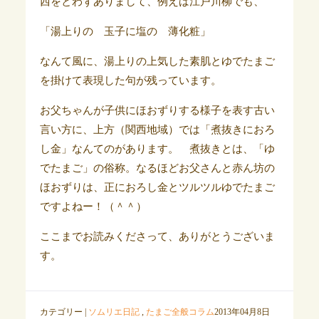
西をとわずありまして、例えば江戸川柳でも、
「湯上りの 玉子に塩の 薄化粧」
なんて風に、湯上りの上気した素肌とゆでたまご
を掛けて表現した句が残っています。
お父ちゃんが子供にほおずりする様子を表す古い
言い方に、上方（関西地域）では「煮抜きにおろ
し金」なんてのがあります。 煮抜きとは、「ゆ
でたまご」の俗称。なるほどお父さんと赤ん坊の
ほおずりは、正におろし金とツルツルゆでたまご
ですよねー！（＾＾）
ここまでお読みくださって、ありがとうございま
す。
カテゴリー |
ソムリエ日記
,
たまご全般コラム
2013年04月8日