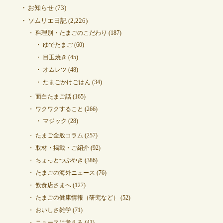
お知らせ
(73)
ソムリエ日記
(2,226)
料理別・たまごのこだわり
(187)
ゆでたまご
(60)
目玉焼き
(45)
オムレツ
(48)
たまごかけごはん
(34)
面白たまご話
(165)
ワクワクすること
(266)
マジック
(28)
たまご全般コラム
(257)
取材・掲載・ご紹介
(92)
ちょっとつぶやき
(386)
たまごの海外ニュース
(76)
飲食店さまへ
(127)
たまごの健康情報（研究など）
(52)
おいしさ雑学
(71)
ニュースに考える
(41)