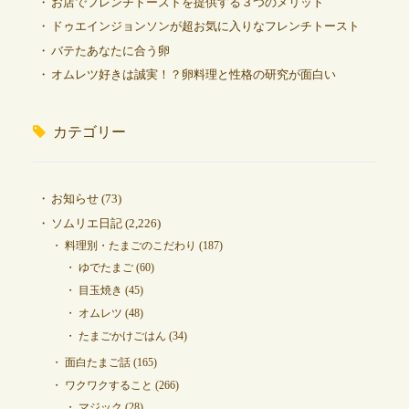
お店でフレンチトーストを提供する３つのメリット
ドゥエインジョンソンが超お気に入りなフレンチトースト
バテたあなたに合う卵
オムレツ好きは誠実！？卵料理と性格の研究が面白い
カテゴリー
お知らせ
(73)
ソムリエ日記
(2,226)
料理別・たまごのこだわり
(187)
ゆでたまご
(60)
目玉焼き
(45)
オムレツ
(48)
たまごかけごはん
(34)
面白たまご話
(165)
ワクワクすること
(266)
マジック
(28)