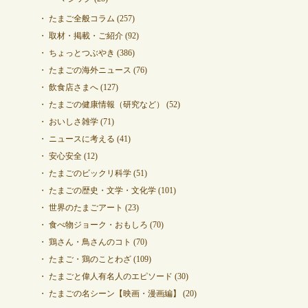
たまご全般コラム
(257)
取材・掲載・ご紹介
(92)
ちょっとつぶやき
(386)
たまごの海外ニュース
(76)
飲食店さまへ
(127)
たまごの健康情報（研究など）
(52)
おいしさ雑学
(71)
ニュースに考える
(41)
安心安全
(12)
たまごのビックリ科学
(51)
たまごの歴史・文学・文化学
(101)
世界のたまごアート
(23)
食べ物ジョーク・おもしろ
(70)
鶏さん・鳥さんのコト
(70)
たまご・鶏のことわざ
(109)
たまごと偉人有名人のエピソード
(30)
たまごの名シーン【映画・漫画編】
(20)