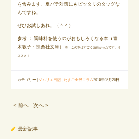
を含みます。夏バテ対策にもピッタリのタッグな
んですね。
ぜひお試しあれ。（＾＾）
参考 ： 調味料を使うのがおもしろくなる本（青
木敦子・扶桑社文庫）
※ この本はすごく面白かったです。オ
ススメ！
カテゴリー |
ソムリエ日記
,
たまご全般コラム
2010年08月26日
< 前へ
次へ >
最新記事