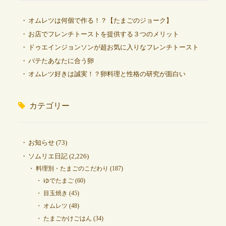
オムレツは何個で作る！？【たまごのジョーク】
お店でフレンチトーストを提供する３つのメリット
ドゥエインジョンソンが超お気に入りなフレンチトースト
バテたあなたに合う卵
オムレツ好きは誠実！？卵料理と性格の研究が面白い
カテゴリー
お知らせ
(73)
ソムリエ日記
(2,226)
料理別・たまごのこだわり
(187)
ゆでたまご
(60)
目玉焼き
(45)
オムレツ
(48)
たまごかけごはん
(34)