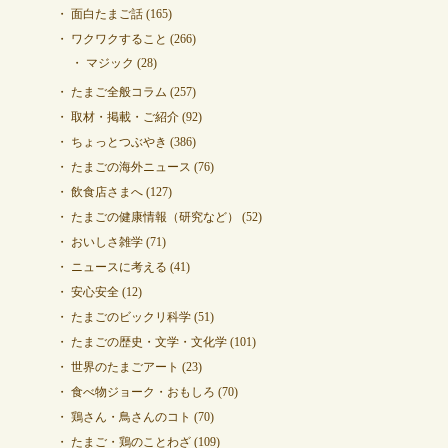
面白たまご話
(165)
ワクワクすること
(266)
マジック
(28)
たまご全般コラム
(257)
取材・掲載・ご紹介
(92)
ちょっとつぶやき
(386)
たまごの海外ニュース
(76)
飲食店さまへ
(127)
たまごの健康情報（研究など）
(52)
おいしさ雑学
(71)
ニュースに考える
(41)
安心安全
(12)
たまごのビックリ科学
(51)
たまごの歴史・文学・文化学
(101)
世界のたまごアート
(23)
食べ物ジョーク・おもしろ
(70)
鶏さん・鳥さんのコト
(70)
たまご・鶏のことわざ
(109)