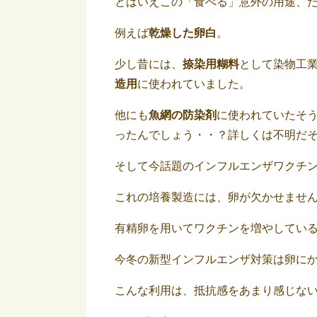
とはいえこの「食べる」意外の用途、
例えば
乾燥した卵白
。
少し昔には、
捺染用糊料
として染物工
造用
に使われていました。
他にも
魚網の防染剤
に使われていたそ
ったんでしょう・・？詳しくは不明だ
そして今話題のインフルエンザワクチ
これの培養製造には、卵が欠かせませ
有精卵を用いてワクチンを増やしてい
今冬の新型インフルエンザ対策は卵に
こんな利用は、抵抗感をあまり感じな