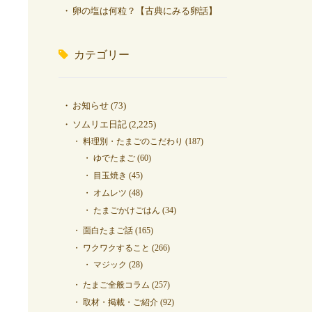
卵の塩は何粒？【古典にみる卵話】
カテゴリー
お知らせ
(73)
ソムリエ日記
(2,225)
料理別・たまごのこだわり
(187)
ゆでたまご
(60)
目玉焼き
(45)
オムレツ
(48)
たまごかけごはん
(34)
面白たまご話
(165)
ワクワクすること
(266)
マジック
(28)
たまご全般コラム
(257)
取材・掲載・ご紹介
(92)