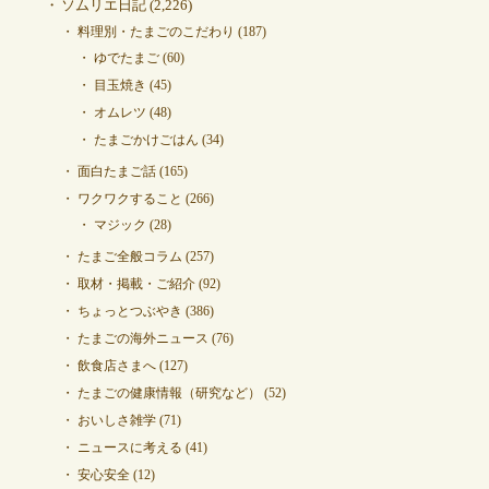
ソムリエ日記
(2,226)
料理別・たまごのこだわり
(187)
ゆでたまご
(60)
目玉焼き
(45)
オムレツ
(48)
たまごかけごはん
(34)
面白たまご話
(165)
ワクワクすること
(266)
マジック
(28)
たまご全般コラム
(257)
取材・掲載・ご紹介
(92)
ちょっとつぶやき
(386)
たまごの海外ニュース
(76)
飲食店さまへ
(127)
たまごの健康情報（研究など）
(52)
おいしさ雑学
(71)
ニュースに考える
(41)
安心安全
(12)