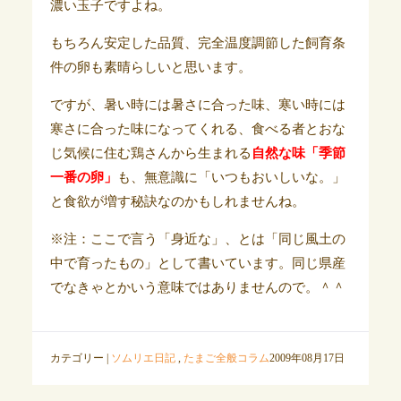
濃い玉子ですよね。
もちろん安定した品質、完全温度調節した飼育条
件の卵も素晴らしいと思います。
ですが、暑い時には暑さに合った味、寒い時には
寒さに合った味になってくれる、食べる者とおな
じ気候に住む鶏さんから生まれる
自然な味「季節
一番の卵」
も、無意識に「いつもおいしいな。」
と食欲が増す秘訣なのかもしれませんね。
※注：ここで言う「身近な」、とは「同じ風土の
中で育ったもの」として書いています。同じ県産
でなきゃとかいう意味ではありませんので。＾＾
カテゴリー |
ソムリエ日記
,
たまご全般コラム
2009年08月17日