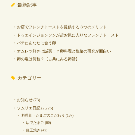
最新記事
お店でフレンチトーストを提供する３つのメリット
ドゥエインジョンソンが超お気に入りなフレンチトースト
バテたあなたに合う卵
オムレツ好きは誠実！？卵料理と性格の研究が面白い
卵の塩は何粒？【古典にみる卵話】
カテゴリー
お知らせ
(73)
ソムリエ日記
(2,225)
料理別・たまごのこだわり
(187)
ゆでたまご
(60)
目玉焼き
(45)