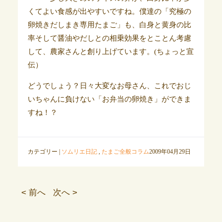
くてよい食感が出やすいですね。僕達の「究極の
卵焼きだしまき専用たまご」も、白身と黄身の比
率そして醤油やだしとの相乗効果をとことん考慮
して、農家さんと創り上げています。(ちょっと宣
伝）
どうでしょう？日々大変なお母さん、これでおじ
いちゃんに負けない「お弁当の卵焼き」ができま
すね！？
カテゴリー |
ソムリエ日記
,
たまご全般コラム
2009年04月29日
< 前へ
次へ >