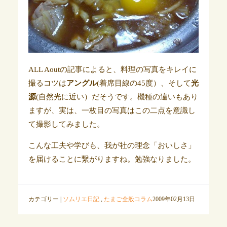
ALL Aoutの記事によると、料理の写真をキレイに
撮るコツは
アングル
(着席目線の45度）、そして
光
源
(自然光に近い）だそうです。機種の違いもあり
ますが、実は、一枚目の写真はこの二点を意識し
て撮影してみました。
こんな工夫や学びも、我が社の理念「おいしさ」
を届けることに繋がりますね。勉強なりました。
カテゴリー |
ソムリエ日記
,
たまご全般コラム
2009年02月13日