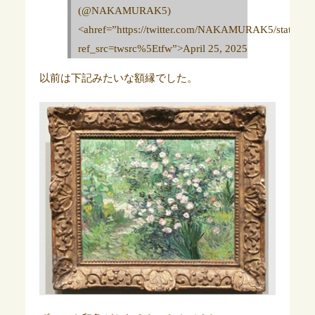
(@NAKAMURAK5)
<ahref=”https://twitter.com/NAKAMURAK5/status/
ref_src=twsrc%5Etfw”>April 25, 2025
以前は下記みたいな額縁でした。