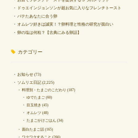
ドゥエインジョンソンが超お気に入りなフレンチトースト
バテたあなたに合う卵
オムレツ好きは誠実！？卵料理と性格の研究が面白い
卵の塩は何粒？【古典にみる卵話】
カテゴリー
お知らせ
(73)
ソムリエ日記
(2,225)
料理別・たまごのこだわり
(187)
ゆでたまご
(60)
目玉焼き
(45)
オムレツ
(48)
たまごかけごはん
(34)
面白たまご話
(165)
ワクワクすること
(266)