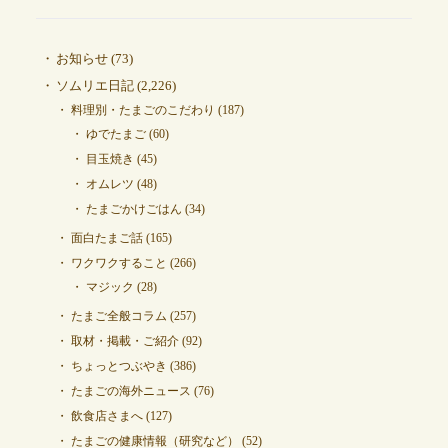
お知らせ
(73)
ソムリエ日記
(2,226)
料理別・たまごのこだわり
(187)
ゆでたまご
(60)
目玉焼き
(45)
オムレツ
(48)
たまごかけごはん
(34)
面白たまご話
(165)
ワクワクすること
(266)
マジック
(28)
たまご全般コラム
(257)
取材・掲載・ご紹介
(92)
ちょっとつぶやき
(386)
たまごの海外ニュース
(76)
飲食店さまへ
(127)
たまごの健康情報（研究など）
(52)