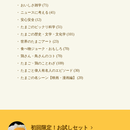
おいしさ雑学
(71)
ニュースに考える
(41)
安心安全
(12)
たまごのビックリ科学
(51)
たまごの歴史・文学・文化学
(101)
世界のたまごアート
(23)
食べ物ジョーク・おもしろ
(70)
鶏さん・鳥さんのコト
(70)
たまご・鶏のことわざ
(109)
たまごと偉人有名人のエピソード
(30)
たまごの名シーン【映画・漫画編】
(20)
初回限定！お試しセット