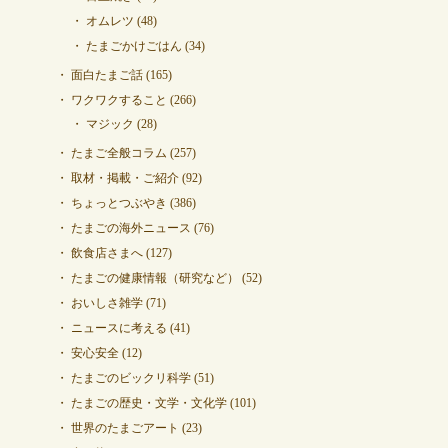
オムレツ
(48)
たまごかけごはん
(34)
面白たまご話
(165)
ワクワクすること
(266)
マジック
(28)
たまご全般コラム
(257)
取材・掲載・ご紹介
(92)
ちょっとつぶやき
(386)
たまごの海外ニュース
(76)
飲食店さまへ
(127)
たまごの健康情報（研究など）
(52)
おいしさ雑学
(71)
ニュースに考える
(41)
安心安全
(12)
たまごのビックリ科学
(51)
たまごの歴史・文学・文化学
(101)
世界のたまごアート
(23)