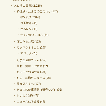
ソムリエ日記
(2,226)
料理別・たまごのこだわり
(187)
ゆでたまご
(60)
目玉焼き
(45)
オムレツ
(48)
たまごかけごはん
(34)
面白たまご話
(165)
ワクワクすること
(266)
マジック
(28)
たまご全般コラム
(257)
取材・掲載・ご紹介
(92)
ちょっとつぶやき
(386)
たまごの海外ニュース
(76)
飲食店さまへ
(127)
たまごの健康情報（研究など）
(52)
おいしさ雑学
(71)
ニュースに考える
(41)