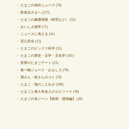
たまごの海外ニュース
(76)
飲食店さまへ
(127)
たまごの健康情報（研究など）
(52)
おいしさ雑学
(71)
ニュースに考える
(41)
安心安全
(12)
たまごのビックリ科学
(51)
たまごの歴史・文学・文化学
(101)
世界のたまごアート
(23)
食べ物ジョーク・おもしろ
(70)
鶏さん・鳥さんのコト
(70)
たまご・鶏のことわざ
(109)
たまごと偉人有名人のエピソード
(30)
たまごの名シーン【映画・漫画編】
(20)