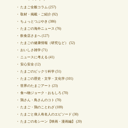
たまご全般コラム
(257)
取材・掲載・ご紹介
(92)
ちょっとつぶやき
(386)
たまごの海外ニュース
(76)
飲食店さまへ
(127)
たまごの健康情報（研究など）
(52)
おいしさ雑学
(71)
ニュースに考える
(41)
安心安全
(12)
たまごのビックリ科学
(51)
たまごの歴史・文学・文化学
(101)
世界のたまごアート
(23)
食べ物ジョーク・おもしろ
(70)
鶏さん・鳥さんのコト
(70)
たまご・鶏のことわざ
(109)
たまごと偉人有名人のエピソード
(30)
たまごの名シーン【映画・漫画編】
(20)