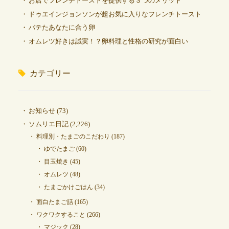
お店でフレンチトーストを提供する３つのメリット
ドゥエインジョンソンが超お気に入りなフレンチトースト
バテたあなたに合う卵
オムレツ好きは誠実！？卵料理と性格の研究が面白い
カテゴリー
お知らせ
(73)
ソムリエ日記
(2,226)
料理別・たまごのこだわり
(187)
ゆでたまご
(60)
目玉焼き
(45)
オムレツ
(48)
たまごかけごはん
(34)
面白たまご話
(165)
ワクワクすること
(266)
マジック
(28)