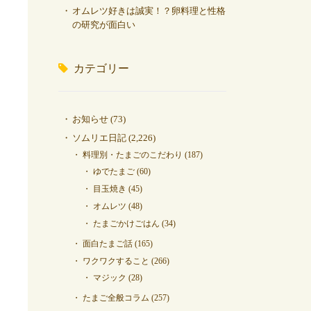
オムレツ好きは誠実！？卵料理と性格
の研究が面白い
カテゴリー
お知らせ
(73)
ソムリエ日記
(2,226)
料理別・たまごのこだわり
(187)
ゆでたまご
(60)
目玉焼き
(45)
オムレツ
(48)
たまごかけごはん
(34)
面白たまご話
(165)
ワクワクすること
(266)
マジック
(28)
たまご全般コラム
(257)