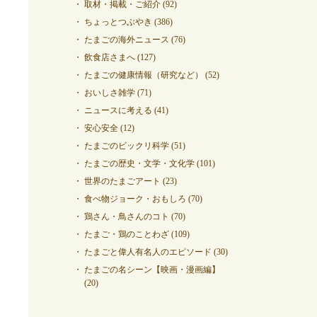
取材・掲載・ご紹介
(92)
ちょっとつぶやき
(386)
たまごの海外ニュース
(76)
飲食店さまへ
(127)
たまごの健康情報（研究など）
(52)
おいしさ雑学
(71)
ニュースに考える
(41)
安心安全
(12)
たまごのビックリ科学
(51)
たまごの歴史・文学・文化学
(101)
世界のたまごアート
(23)
食べ物ジョーク・おもしろ
(70)
鶏さん・鳥さんのコト
(70)
たまご・鶏のことわざ
(109)
たまごと偉人有名人のエピソード
(30)
たまごの名シーン【映画・漫画編】
(20)