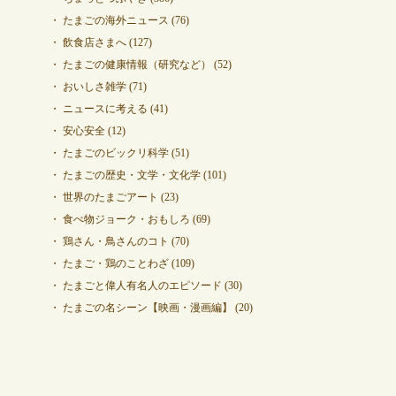
たまごの海外ニュース
(76)
飲食店さまへ
(127)
たまごの健康情報（研究など）
(52)
おいしさ雑学
(71)
ニュースに考える
(41)
安心安全
(12)
たまごのビックリ科学
(51)
たまごの歴史・文学・文化学
(101)
世界のたまごアート
(23)
食べ物ジョーク・おもしろ
(69)
鶏さん・鳥さんのコト
(70)
たまご・鶏のことわざ
(109)
たまごと偉人有名人のエピソード
(30)
たまごの名シーン【映画・漫画編】
(20)