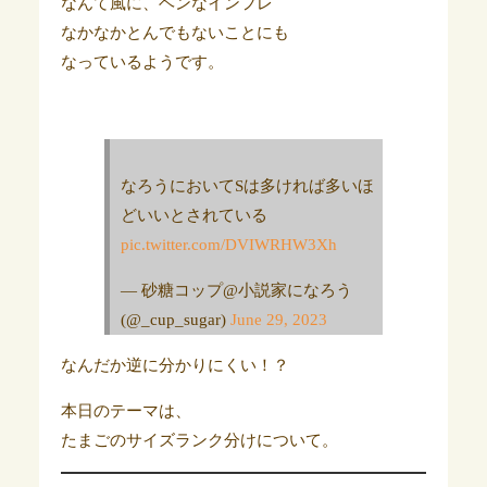
なんて風に、ヘンなインフレ
なかなかとんでもないことにも
なっているようです。
なろうにおいてSは多ければ多いほ
どいいとされている
pic.twitter.com/DVIWRHW3Xh
— 砂糖コップ@小説家になろう
(@_cup_sugar)
June 29, 2023
なんだか逆に分かりにくい！？
本日のテーマは、
たまごのサイズランク分けについて。