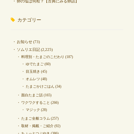
卵の塩は何粒？【古典にみる卵話】
カテゴリー
お知らせ
(73)
ソムリエ日記
(2,225)
料理別・たまごのこだわり
(187)
ゆでたまご
(60)
目玉焼き
(45)
オムレツ
(48)
たまごかけごはん
(34)
面白たまご話
(165)
ワクワクすること
(266)
マジック
(28)
たまご全般コラム
(257)
取材・掲載・ご紹介
(92)
ちょっとつぶやき
(386)