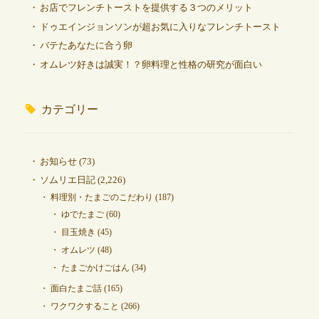
お店でフレンチトーストを提供する３つのメリット
ドゥエインジョンソンが超お気に入りなフレンチトースト
バテたあなたに合う卵
オムレツ好きは誠実！？卵料理と性格の研究が面白い
カテゴリー
お知らせ
(73)
ソムリエ日記
(2,226)
料理別・たまごのこだわり
(187)
ゆでたまご
(60)
目玉焼き
(45)
オムレツ
(48)
たまごかけごはん
(34)
面白たまご話
(165)
ワクワクすること
(266)