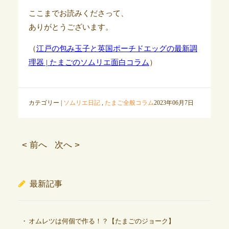
ここまでお読みくださって、
ありがとうございます。
（
江戸の包み玉子と英国ポーチドエッグの最新調
理器 | たまごのソムリエ面白コラム
）
カテゴリー |
ソムリエ日記
,
たまご全般コラム
2023年06月7日
< 前へ
次へ >
最新記事
オムレツは何個で作る！？【たまごのジョーク】