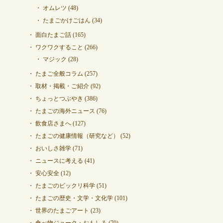
オムレツ
(48)
たまごかけごはん
(34)
面白たまご話
(165)
ワクワクすること
(266)
マジック
(28)
たまご全般コラム
(257)
取材・掲載・ご紹介
(92)
ちょっとつぶやき
(386)
たまごの海外ニュース
(76)
飲食店さまへ
(127)
たまごの健康情報（研究など）
(52)
おいしさ雑学
(71)
ニュースに考える
(41)
安心安全
(12)
たまごのビックリ科学
(51)
たまごの歴史・文学・文化学
(101)
世界のたまごアート
(23)
食べ物ジョーク・おもしろ
(70)