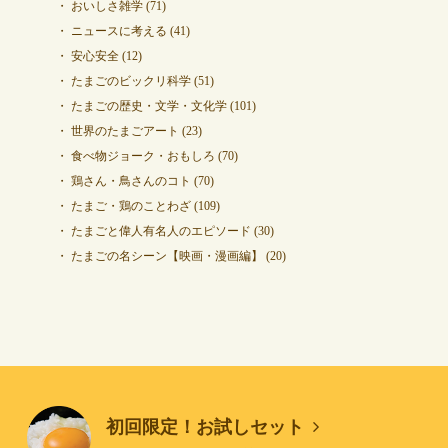
おいしさ雑学
(71)
ニュースに考える
(41)
安心安全
(12)
たまごのビックリ科学
(51)
たまごの歴史・文学・文化学
(101)
世界のたまごアート
(23)
食べ物ジョーク・おもしろ
(70)
鶏さん・鳥さんのコト
(70)
たまご・鶏のことわざ
(109)
たまごと偉人有名人のエピソード
(30)
たまごの名シーン【映画・漫画編】
(20)
初回限定！お試しセット