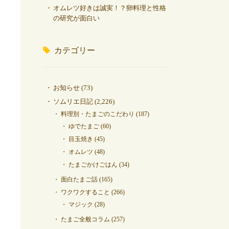
オムレツ好きは誠実！？卵料理と性格
の研究が面白い
カテゴリー
お知らせ
(73)
ソムリエ日記
(2,226)
料理別・たまごのこだわり
(187)
ゆでたまご
(60)
目玉焼き
(45)
オムレツ
(48)
たまごかけごはん
(34)
面白たまご話
(165)
ワクワクすること
(266)
マジック
(28)
たまご全般コラム
(257)