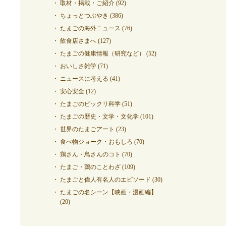
取材・掲載・ご紹介
(92)
ちょっとつぶやき
(386)
たまごの海外ニュース
(76)
飲食店さまへ
(127)
たまごの健康情報（研究など）
(52)
おいしさ雑学
(71)
ニュースに考える
(41)
安心安全
(12)
たまごのビックリ科学
(51)
たまごの歴史・文学・文化学
(101)
世界のたまごアート
(23)
食べ物ジョーク・おもしろ
(70)
鶏さん・鳥さんのコト
(70)
たまご・鶏のことわざ
(109)
たまごと偉人有名人のエピソード
(30)
たまごの名シーン【映画・漫画編】
(20)