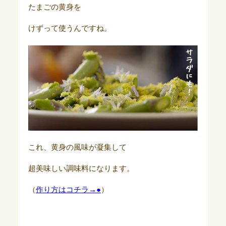
たまごの黄身を
けずって使うんですね。
これ、黄身の風味が凝集して
超美味しい調味料になります。
（
作り方はコチラ→●
）