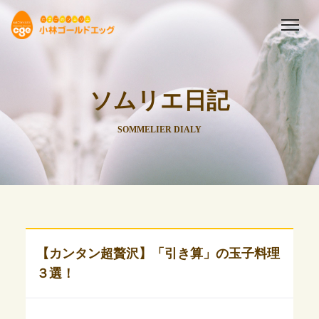
ソムリエ日記
SOMMELIER DIALY
【カンタン超贅沢】「引き算」の玉子料理
３選！