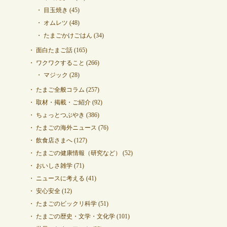
目玉焼き
(45)
オムレツ
(48)
たまごかけごはん
(34)
面白たまご話
(165)
ワクワクすること
(266)
マジック
(28)
たまご全般コラム
(257)
取材・掲載・ご紹介
(92)
ちょっとつぶやき
(386)
たまごの海外ニュース
(76)
飲食店さまへ
(127)
たまごの健康情報（研究など）
(52)
おいしさ雑学
(71)
ニュースに考える
(41)
安心安全
(12)
たまごのビックリ科学
(51)
たまごの歴史・文学・文化学
(101)