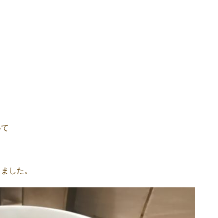
いて
てました。