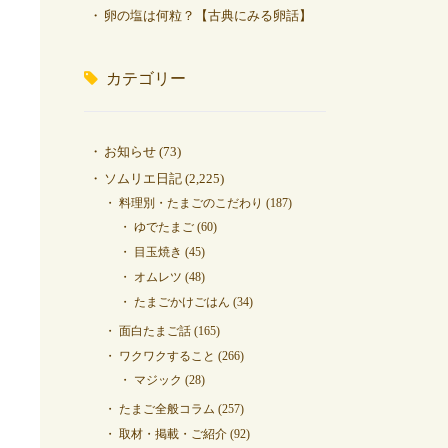
卵の塩は何粒？【古典にみる卵話】
カテゴリー
お知らせ
(73)
ソムリエ日記
(2,225)
料理別・たまごのこだわり
(187)
ゆでたまご
(60)
目玉焼き
(45)
オムレツ
(48)
たまごかけごはん
(34)
面白たまご話
(165)
ワクワクすること
(266)
マジック
(28)
たまご全般コラム
(257)
取材・掲載・ご紹介
(92)