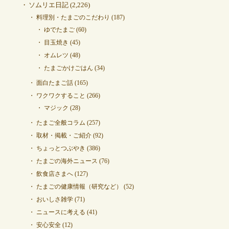
ソムリエ日記
(2,226)
料理別・たまごのこだわり
(187)
ゆでたまご
(60)
目玉焼き
(45)
オムレツ
(48)
たまごかけごはん
(34)
面白たまご話
(165)
ワクワクすること
(266)
マジック
(28)
たまご全般コラム
(257)
取材・掲載・ご紹介
(92)
ちょっとつぶやき
(386)
たまごの海外ニュース
(76)
飲食店さまへ
(127)
たまごの健康情報（研究など）
(52)
おいしさ雑学
(71)
ニュースに考える
(41)
安心安全
(12)