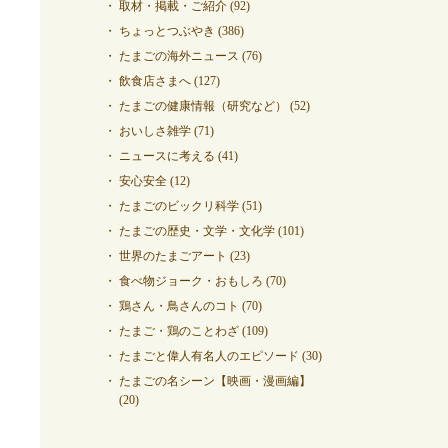
取材・掲載・ご紹介
(92)
ちょっとつぶやき
(386)
たまごの海外ニュース
(76)
飲食店さまへ
(127)
たまごの健康情報（研究など）
(52)
おいしさ雑学
(71)
ニュースに考える
(41)
安心安全
(12)
たまごのビックリ科学
(51)
たまごの歴史・文学・文化学
(101)
世界のたまごアート
(23)
食べ物ジョーク・おもしろ
(70)
鶏さん・鳥さんのコト
(70)
たまご・鶏のことわざ
(109)
たまごと偉人有名人のエピソード
(30)
たまごの名シーン【映画・漫画編】
(20)