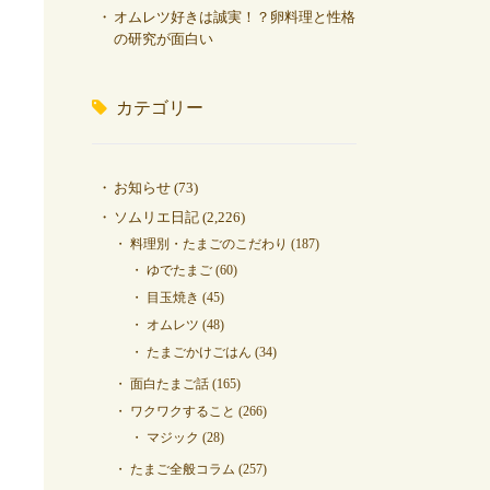
オムレツ好きは誠実！？卵料理と性格
の研究が面白い
カテゴリー
お知らせ
(73)
ソムリエ日記
(2,226)
料理別・たまごのこだわり
(187)
ゆでたまご
(60)
目玉焼き
(45)
オムレツ
(48)
たまごかけごはん
(34)
面白たまご話
(165)
ワクワクすること
(266)
マジック
(28)
たまご全般コラム
(257)