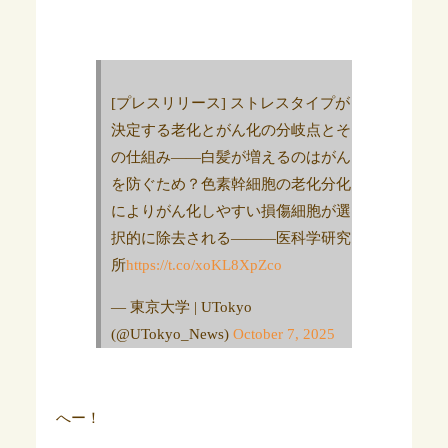
[プレスリリース] ストレスタイプが
決定する老化とがん化の分岐点とそ
の仕組み――白髪が増えるのはがん
を防ぐため？色素幹細胞の老化分化
によりがん化しやすい損傷細胞が選
択的に除去される―――医科学研究
所
https://t.co/xoKL8XpZco
— 東京大学 | UTokyo
(@UTokyo_News)
October 7, 2025
へー！